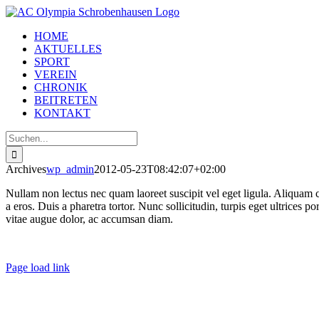
Zum
Inhalt
HOME
springen
AKTUELLES
SPORT
VEREIN
CHRONIK
BEITRETEN
KONTAKT
Suche
nach:
Archives
wp_admin
2012-05-23T08:42:07+02:00
Nullam non lectus nec quam laoreet suscipit vel eget ligula. Aliquam c
a eros. Duis a pharetra tortor. Nunc sollicitudin, turpis eget ultrices 
vitae augue dolor, ac accumsan diam.
Page load link
Nach
oben