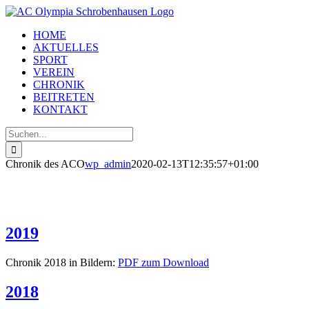
Zum
Inhalt
HOME
springen
AKTUELLES
SPORT
VEREIN
CHRONIK
BEITRETEN
KONTAKT
Suche
nach:
Chronik des ACO
wp_admin
2020-02-13T12:35:57+01:00
2019
Chronik 2018 in Bildern:
PDF zum Download
2018