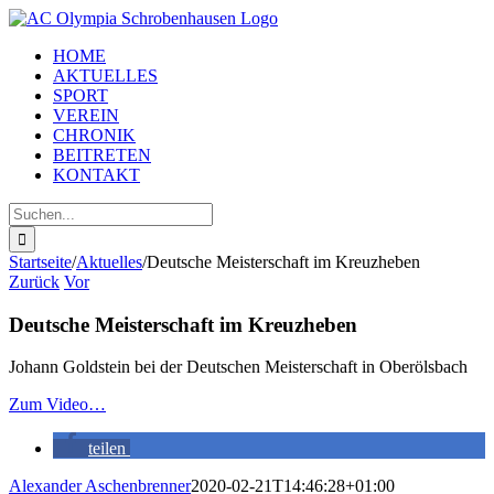
Zum
Inhalt
HOME
springen
AKTUELLES
SPORT
VEREIN
CHRONIK
BEITRETEN
KONTAKT
Suche
nach:
Startseite
/
Aktuelles
/
Deutsche Meisterschaft im Kreuzheben
Zurück
Vor
Deutsche Meisterschaft im Kreuzheben
Johann Goldstein bei der Deutschen Meisterschaft in Oberölsbach
Zum Video…
teilen
Alexander Aschenbrenner
2020-02-21T14:46:28+01:00